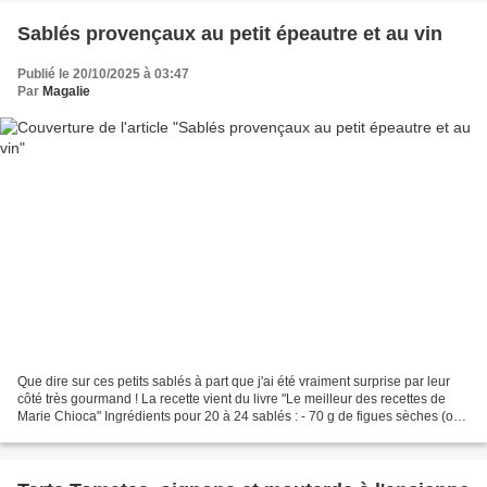
Sablés provençaux au petit épeautre et au vin
Publié le 20/10/2025 à 03:47
Par
Magalie
Que dire sur ces petits sablés à part que j'ai été vraiment surprise par leur
côté très gourmand ! La recette vient du livre "Le meilleur des recettes de
Marie Chioca" Ingrédients pour 20 à 24 sablés : - 70 g de figues sèches (ou
abricots secs) - 120...