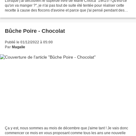
Lorsque j'ai découvert le superbe livre de Marie Chioca "19h25 ! Qu'est-ce
qu'on va manger ?", je n'ai pas tout de suite été tentée pour réaliser cette
recette à cause des flocons d'avoine et parce que j'ai pensé pendant des
années que les soupes avec...
Bûche Poire - Chocolat
Publié le 01/12/2022 à 05:00
Par
Magalie
Ça y est, nous sommes au mois de décembre que j'aime tant ! Je vais donc
commencer ce mois en vous proposant comme tous les ans une nouvelle