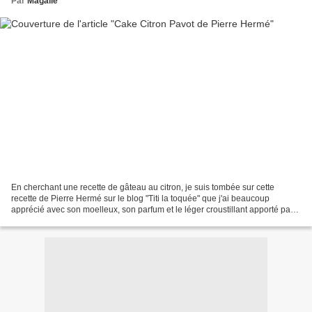
Par
Magalie
En cherchant une recette de gâteau au citron, je suis tombée sur cette
recette de Pierre Hermé sur le blog "Titi la toquée" que j'ai beaucoup
apprécié avec son moelleux, son parfum et le léger croustillant apporté par
les graines de pavot. Dans la recette...