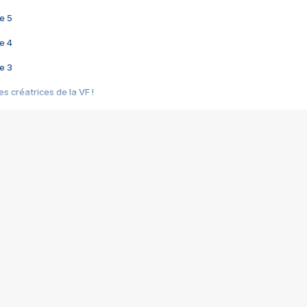
e 5
e 4
e 3
s créatrices de la VF !
e 2
e 1
e Mektoub My Love arrive enfin ! Rencontre avec Shaïn Boumedine et Sal
i : après Toni en famille
elle réalise le bouleversant Dites lui que je l'aime
ais ! Rencontre autour de Vie privée de Rebecca Zlotowski
 de Marguerite, Grave... Rencontre avec Ella Rumpf
 Les Rêveurs, un film intime sur la santé mentale