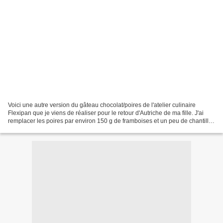
Voici une autre version du gâteau chocolat/poires de l'atelier culinaire
Flexipan que je viens de réaliser pour le retour d'Autriche de ma fille. J'ai
remplacer les poires par environ 150 g de framboises et un peu de chantilly
pour la décoration (pas...