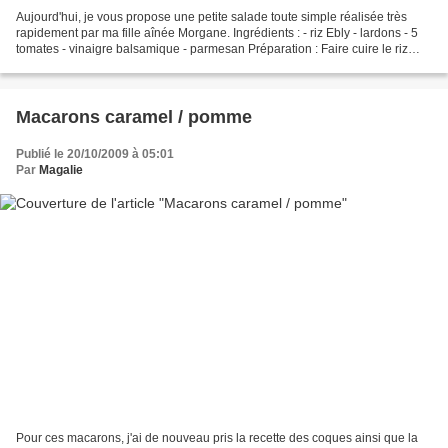
Aujourd'hui, je vous propose une petite salade toute simple réalisée très
rapidement par ma fille aînée Morgane. Ingrédients : - riz Ebly - lardons - 5
tomates - vinaigre balsamique - parmesan Préparation : Faire cuire le riz
Ebly et faire revenir les...
Macarons caramel / pomme
Publié le 20/10/2009 à 05:01
Par
Magalie
Pour ces macarons, j'ai de nouveau pris la recette des coques ainsi que la