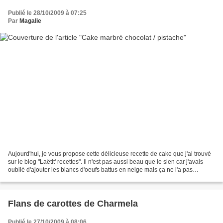
Publié le 28/10/2009 à 07:25
Par
Magalie
Aujourd'hui, je vous propose cette délicieuse recette de cake que j'ai trouvé
sur le blog "Laëtit' recettes". Il n'est pas aussi beau que le sien car j'avais
oublié d'ajouter les blancs d'oeufs battus en neige mais ça ne l'a pas
empêché d'être délicieux...
Flans de carottes de Charmela
Publié le 27/10/2009 à 08:06