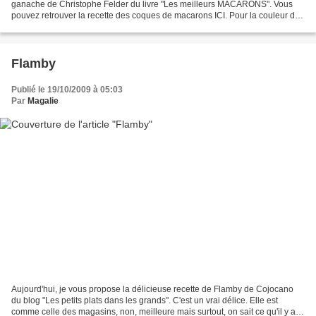
ganache de Christophe Felder du livre "Les meilleurs MACARONS". Vous
pouvez retrouver la recette des coques de macarons ICI. Pour la couleur des
coques, j'ai mis 1 pointe de couteau...
Flamby
Publié le 19/10/2009 à 05:03
Par
Magalie
Aujourd'hui, je vous propose la délicieuse recette de Flamby de Cojocano
du blog "Les petits plats dans les grands". C'est un vrai délice. Elle est
comme celle des magasins, non, meilleure mais surtout, on sait ce qu'il y a