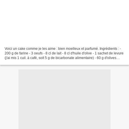
Voici un cake comme je les aime : bien moelleux et parfumé. Ingrédients : -
200 g de farine - 3 oeufs - 8 cl de lait - 8 cl d'huile d'olive - 1 sachet de levure
(j'ai mis 1 cuil. à café, soit 5 g de bicarbonate alimentaire) - 60 g d'olives
dénoyautées...