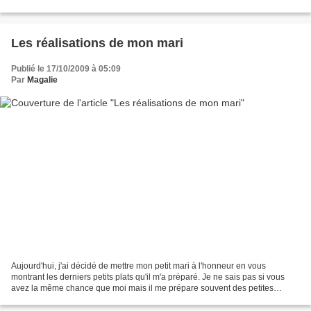
dedans. N'hésitez surtout pas...
Les réalisations de mon mari
Publié le 17/10/2009 à 05:09
Par
Magalie
Aujourd'hui, j'ai décidé de mettre mon petit mari à l'honneur en vous
montrant les derniers petits plats qu'il m'a préparé. Je ne sais pas si vous
avez la même chance que moi mais il me prépare souvent des petites
salades pour le soir et depuis que nous...