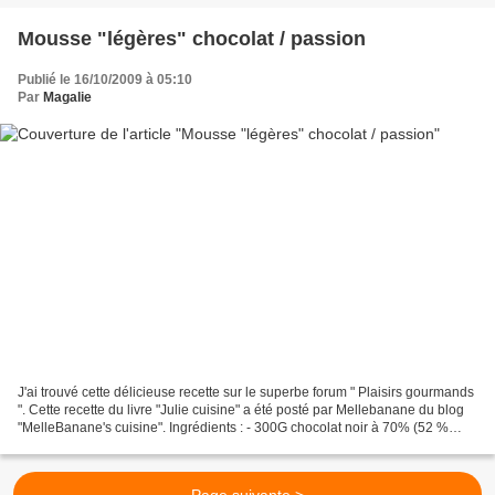
Mousse "légères" chocolat / passion
Publié le 16/10/2009 à 05:10
Par
Magalie
J'ai trouvé cette délicieuse recette sur le superbe forum " Plaisirs gourmands
". Cette recette du livre "Julie cuisine" a été posté par Mellebanane du blog
"MelleBanane's cuisine". Ingrédients : - 300G chocolat noir à 70% (52 %
pour moi) - 6 blancs d'oeufs...