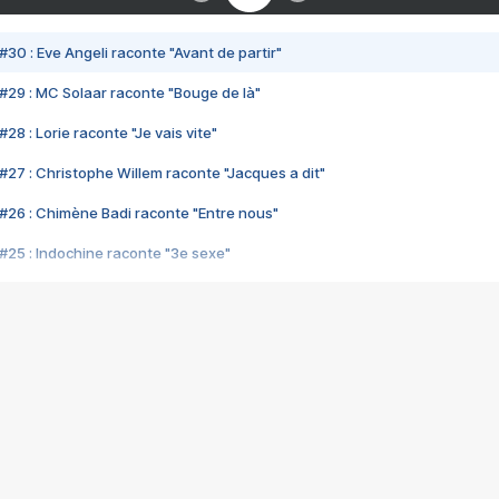
#30 : Eve Angeli raconte "Avant de partir"
#29 : MC Solaar raconte "Bouge de là"
28 : Lorie raconte "Je vais vite"
#27 : Christophe Willem raconte "Jacques a dit"
#26 : Chimène Badi raconte "Entre nous"
#25 : Indochine raconte "3e sexe"
#24 : Zaho raconte "C'est chelou"
#23 : Patrick Bruel raconte "Au café des délices"
#22 : Kyo raconte "Le chemin"
#21 : Nolwenn Leroy raconte "Cassé"
#20 : Patrick Hernandez raconte "Born to be alive"
#19 : Lorie raconte "Près de moi"