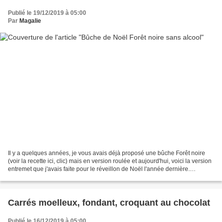
Publié le 19/12/2019 à 05:00
Par
Magalie
Il y a quelques années, je vous avais déjà proposé une bûche Forêt noire
(voir la recette ici, clic) mais en version roulée et aujourd'hui, voici la version
entremet que j'avais faite pour le réveillon de Noël l'année dernière.
Ingrédients pour un moule...
Carrés moelleux, fondant, croquant au chocolat
Publié le 16/12/2019 à 05:00