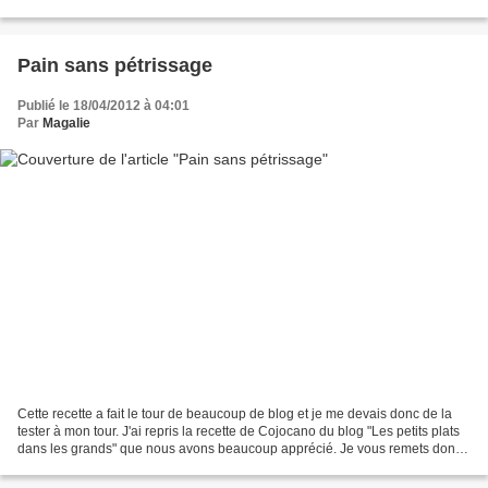
photo, ils ne sont...
Pain sans pétrissage
Publié le 18/04/2012 à 04:01
Par
Magalie
Cette recette a fait le tour de beaucoup de blog et je me devais donc de la
tester à mon tour. J'ai repris la recette de Cojocano du blog "Les petits plats
dans les grands" que nous avons beaucoup apprécié. Je vous remets donc
la recette de Cojocano telle...