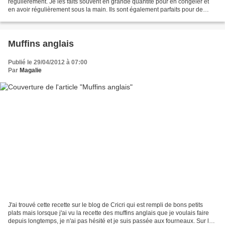
régulièrement. Je les faits souvent en grande quantité pour en congeler et
en avoir régulièrement sous la main. Ils sont également parfaits pour de
bons hamburgers faits maison....
Muffins anglais
Publié le 29/04/2012 à 07:00
Par
Magalie
J'ai trouvé cette recette sur le blog de Cricri qui est rempli de bons petits
plats mais lorsque j'ai vu la recette des muffins anglais que je voulais faire
depuis longtemps, je n'ai pas hésité et je suis passée aux fourneaux. Sur la