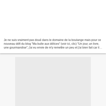
Je ne suis vraiment pas doué dans le domaine de la boulange mais pour ce
nouveau défi du blog "Ma bulle aux délices" (voir ici, clic) "Un jour, un livre,
une gourmandise", j'ai eu envie de m'y remettre un peu et j'ai bien fait car ils
ne sont pas mal...