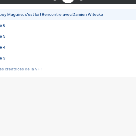
bey Maguire, c'est lui ! Rencontre avec Damien Witecka
e 6
e 5
e 4
e 3
s créatrices de la VF !
e 2
e 1
e Mektoub My Love arrive enfin ! Rencontre avec Shaïn Boumedine et Sal
i : après Toni en famille
elle réalise le bouleversant Dites lui que je l'aime
ais ! Rencontre autour de Vie privée de Rebecca Zlotowski