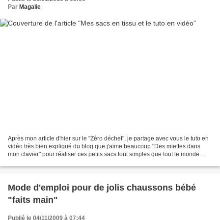
Par
Magalie
Après mon article d'hier sur le "Zéro déchet", je partage avec vous le tuto en
vidéo très bien expliqué du blog que j'aime beaucoup "Des miettes dans
mon clavier" pour réaliser ces petits sacs tout simples que tout le monde
peut réaliser (même les débutantes...
Mode d'emploi pour de jolis chaussons bébé
"faits main"
Publié le 04/11/2009 à 07:44