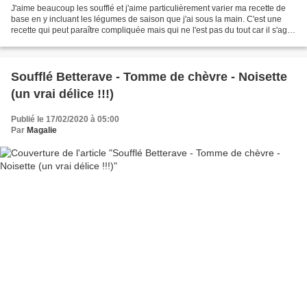
J'aime beaucoup les soufflé et j'aime particulièrement varier ma recette de
base en y incluant les légumes de saison que j'ai sous la main. C'est une
recette qui peut paraître compliquée mais qui ne l'est pas du tout car il s'agit
juste d'une béchamel...
Soufflé Betterave - Tomme de chèvre - Noisette
(un vrai délice !!!)
Publié le 17/02/2020 à 05:00
Par
Magalie