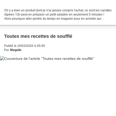
S'il y a bien un produit dont je n'ai jamais compris l'achat, ce sont les carottes
râpées ! On peut en préparer un petit saladier en seulement 5 minutes !
Alors pourquoi aller perdre du temps en magasin pour en acheter qui
baignent dans une sauce immangeable...
Toutes mes recettes de soufflé
Publié le 20/02/2020 à 05:00
Par
Magalie