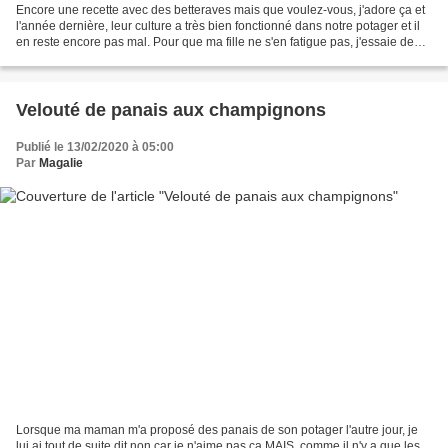
Encore une recette avec des betteraves mais que voulez-vous, j'adore ça et
l'année dernière, leur culture a très bien fonctionné dans notre potager et il
en reste encore pas mal. Pour que ma fille ne s'en fatigue pas, j'essaie de
varier pas mal les recettes...
Velouté de panais aux champignons
Publié le 13/02/2020 à 05:00
Par
Magalie
Lorsque ma maman m'a proposé des panais de son potager l'autre jour, je
lui ai tout de suite dit non car je n'aime pas ça MAIS, comme il n'y a que les