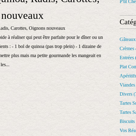
P'tit Che
 nouveaux
Catég
ide à réaliser qui peut être parfaite pour le dîner ou un
Gâteaux
ents : - 1 bol de quinoa (pas trop plein) - 1 dizaine de
Crèmes 
 mettre plus mais ma petite gourmande les mangeait en
Entrées
es...
Plat Co
Apéritif
Viandes
Divers
(
Tartes S
Tartes S
Biscuits
Vos Réal