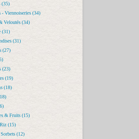
s
(35)
 - Viennoiseries
(34)
& Veloutés
(34)
e
(31)
dises
(31)
s
(27)
5)
s
(23)
es
(19)
ns
(18)
18)
6)
s & Fruits
(15)
 Riz
(15)
 Sorbets
(12)