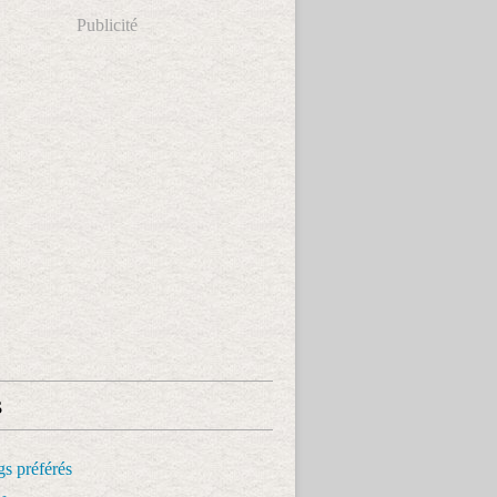
Publicité
s
s préférés