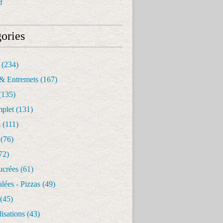
f
ories
(234)
& Entremets
(167)
(135)
mplet
(131)
s
(111)
(76)
72)
ucrées
(61)
alées - Pizzas
(49)
(45)
isations
(43)