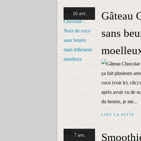
Gâteau C
10 avr.
sans beu
moelleu
ça fait plusieurs ann
coco (voir ici, clic)
après avoir vu de 
du beurre, je me...
LIRE LA SUITE
Smoothie
7 avr.