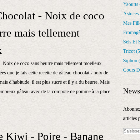
Yaourts
hocolat - Noix de coco
Astuces
Mes Fil
rre mais tellement
Fromagè
Sels Et 
x
Tricot
(5
Siphon
(
Cours D
ées que je fais cette recette de gâteau chocolat - noix de
 mais d'habitude, il est plus sucré et il y a du beurre. Mais
Newsl
nombreux gâteau avec de la compote de pomme à la place
Abonnez-
articles 
 Kiwi - Poire - Banane