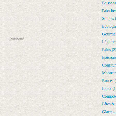
Poisson
Brioches
Soupes 
Ecologi
Gourman
Publicité
Légume
Pains
(2
Boisson
Confitur
Macaro
Sauces
(
Index
(1
Compote
Pâtes &
Glaces -