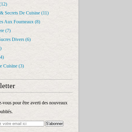
(12)
 & Secrets De Cuisine
(11)
les Aux Fourneaux
(8)
re
(7)
Sucres Divers
(6)
)
4)
e Cuisine
(3)
etter
vous pour être averti des nouveaux
publiés.