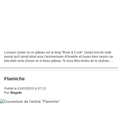
Lorsque j'avais vu ce gâteau sur le blog "Rose & Cook", j'avais tout de suite
pensé qu'il serait idéal pour l'anniversaire d'Anaëlle et j'avais bien raison car
elle était ravie d'avoir un si beau gâteau. Si vous êtes tentés de le réaliser, je
vous rassure,...
Flamiche
Publié le 01/03/2012 à 07:13
Par
Magalie