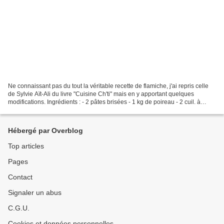
Ne connaissant pas du tout la véritable recette de flamiche, j'ai repris celle
de Sylvie Aït-Ali du livre "Cuisine Ch'ti" mais en y apportant quelques
modifications. Ingrédients : - 2 pâtes brisées - 1 kg de poireau - 2 cuil. à
soupe d'huile d'olive -...
Hébergé par Overblog
Top articles
Pages
Contact
Signaler un abus
C.G.U.
Cookies et données personnelles