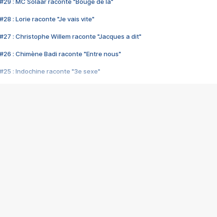
#29 : MC Solaar raconte "Bouge de là"
28 : Lorie raconte "Je vais vite"
#27 : Christophe Willem raconte "Jacques a dit"
#26 : Chimène Badi raconte "Entre nous"
#25 : Indochine raconte "3e sexe"
#24 : Zaho raconte "C'est chelou"
#23 : Patrick Bruel raconte "Au café des délices"
#22 : Kyo raconte "Le chemin"
#21 : Nolwenn Leroy raconte "Cassé"
#20 : Patrick Hernandez raconte "Born to be alive"
#19 : Lorie raconte "Près de moi"
#18 : Michael Jones raconte "A nos actes manqués" (avec Jean-Jacque
#17 : Khaled raconte "Aïcha"