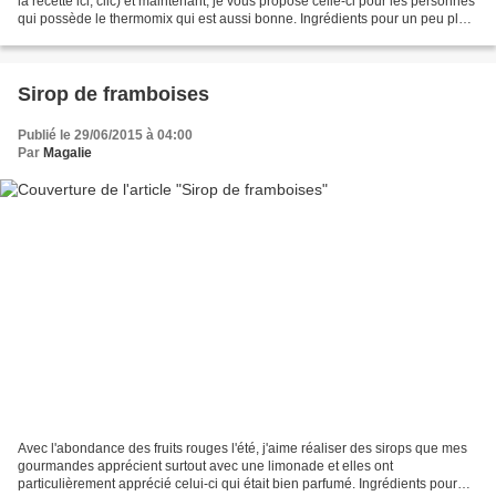
la recette ici, clic) et maintenant, je vous propose celle-ci pour les personnes
qui possède le thermomix qui est aussi bonne. Ingrédients pour un peu plus
d'1/2 litre de sirop...
Sirop de framboises
Publié le 29/06/2015 à 04:00
Par
Magalie
Avec l'abondance des fruits rouges l'été, j'aime réaliser des sirops que mes
gourmandes apprécient surtout avec une limonade et elles ont
particulièrement apprécié celui-ci qui était bien parfumé. Ingrédients pour