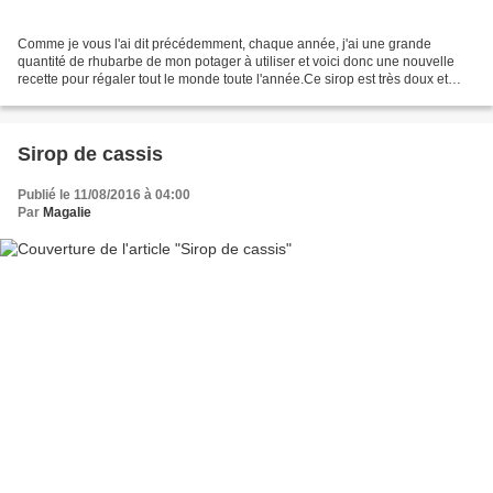
Comme je vous l'ai dit précédemment, chaque année, j'ai une grande
quantité de rhubarbe de mon potager à utiliser et voici donc une nouvelle
recette pour régaler tout le monde toute l'année.Ce sirop est très doux et
vous pouvez le servir avec une limonade,...
Sirop de cassis
Publié le 11/08/2016 à 04:00
Par
Magalie