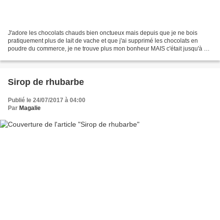
J'adore les chocolats chauds bien onctueux mais depuis que je ne bois
pratiquement plus de lait de vache et que j'ai supprimé les chocolats en
poudre du commerce, je ne trouve plus mon bonheur MAIS c'était jusqu'à ce
que j'essaie la délicieuse recette...
Sirop de rhubarbe
Publié le 24/07/2017 à 04:00
Par
Magalie