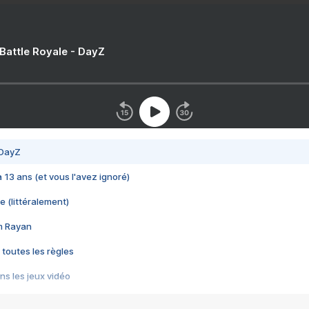
 Battle Royale - DayZ
 DayZ
 a 13 ans (et vous l'avez ignoré)
e (littéralement)
im Rayan
 toutes les règles
s les jeux vidéo
us choquant de Rockstar ? - Le scandale BULLY