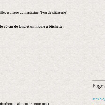
llet est issue du magazine "Fou de pâtisserie".
e 30 cm de long et un moule à bûchette :
Page
Mes blog
bicarbonate alimentaire pour moi)