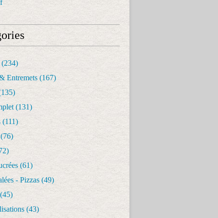
f
ories
(234)
& Entremets
(167)
(135)
mplet
(131)
s
(111)
(76)
72)
ucrées
(61)
alées - Pizzas
(49)
(45)
isations
(43)