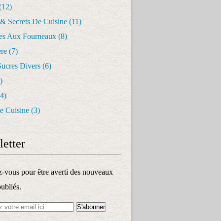
(12)
 & Secrets De Cuisine
(11)
les Aux Fourneaux
(8)
re
(7)
Sucres Divers
(6)
)
4)
e Cuisine
(3)
etter
vous pour être averti des nouveaux
publiés.