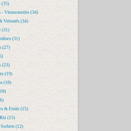
s
(35)
 - Viennoiseries
(34)
& Veloutés
(34)
e
(31)
dises
(31)
s
(27)
5)
s
(23)
es
(19)
ns
(18)
18)
6)
s & Fruits
(15)
 Riz
(15)
 Sorbets
(12)