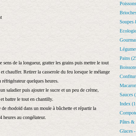
Poisson
Brioches
nt
Soupes 
Ecologi
Gourman
Légume
Pains
(2
 sens de la longueur, gratter les grains puis mettre le tout
Boisson
et chauffer. Retirer la casserole du feu lorsque le mélange
Confitur
au réfrigérateur quelques heures.
Macaro
un saladier puis ajouter le sucre et un peu de crème,
Sauces
(
t battre le tout en chantilly.
Index
(1
e de rhodoïd dans un moule à bûchette et répartir la
Compote
4 heures au congélateur.
Pâtes &
Glaces -