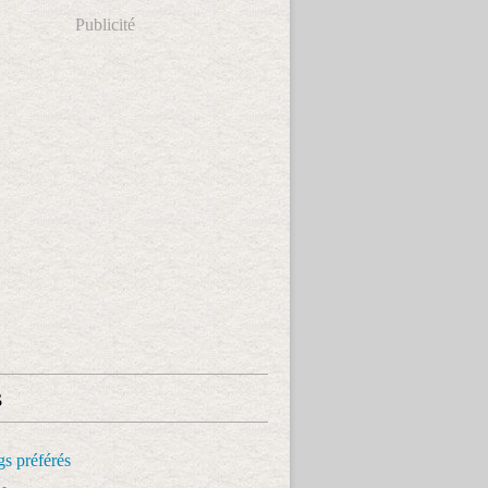
Publicité
s
s préférés