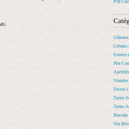
P'tit Che
Catég
% MG
Gâteaux
Crèmes 
Entrées
Plat Co
Apéritif
Viandes
Divers
(
Tartes S
Tartes S
Biscuits
Vos Réal