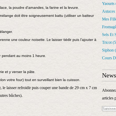
Yaourts
lace, la poudre d'amandes, la farine et la levure.
Astuces
mélange doit être soigneusement battu (utiliser un batteur
Mes Fil
Fromagè
Mélanger.
Sels Et 
renne une couleur noisette. Le laisser tiédir puis l'ajouter à
Tricot
(5
Siphon
(
ur pendant au moins 1 heure.
Cours D
ie et y verser la pâte.
Newsl
on votre four) tout en surveillant bien la cuisson.
r, le laisser refroidir puis couper une bande de 29 cm x 7 cm
Abonnez-
utres bûches).
articles 