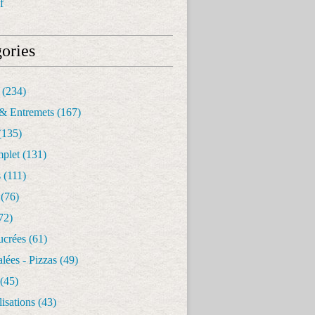
f
ories
(234)
& Entremets
(167)
(135)
mplet
(131)
s
(111)
(76)
72)
ucrées
(61)
alées - Pizzas
(49)
(45)
isations
(43)