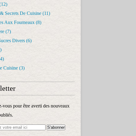
(12)
 & Secrets De Cuisine
(11)
les Aux Fourneaux
(8)
re
(7)
Sucres Divers
(6)
)
4)
e Cuisine
(3)
etter
vous pour être averti des nouveaux
publiés.