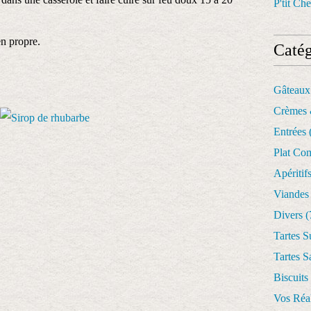
P'tit Che
en propre.
Catég
Gâteaux
Crèmes 
Entrées
Plat Co
Apéritif
Viandes
Divers
(
Tartes S
Tartes S
Biscuits
Vos Réal