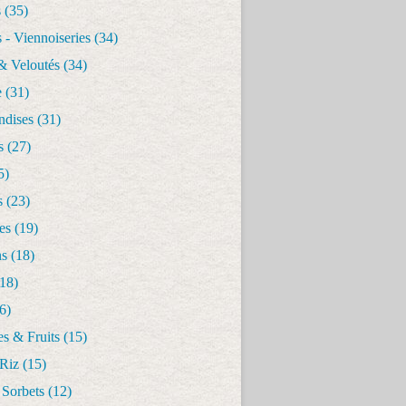
s
(35)
 - Viennoiseries
(34)
& Veloutés
(34)
e
(31)
dises
(31)
s
(27)
5)
s
(23)
es
(19)
ns
(18)
18)
6)
s & Fruits
(15)
 Riz
(15)
 Sorbets
(12)