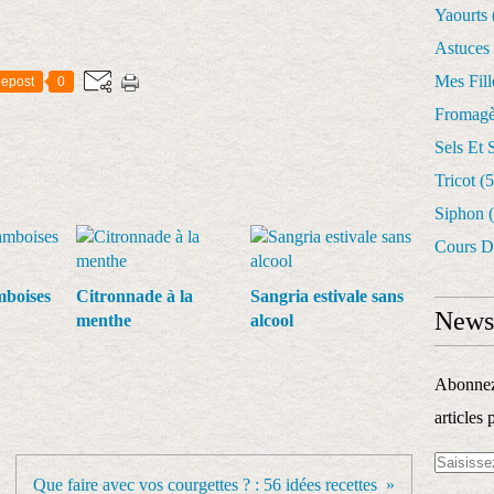
Yaourts
Astuces
Mes Fil
epost
0
Fromagè
Sels Et 
Tricot
(5
Siphon
(
Cours D
mboises
Citronnade à la
Sangria estivale sans
Newsl
menthe
alcool
Abonnez-
articles 
Que faire avec vos courgettes ? : 56 idées recettes