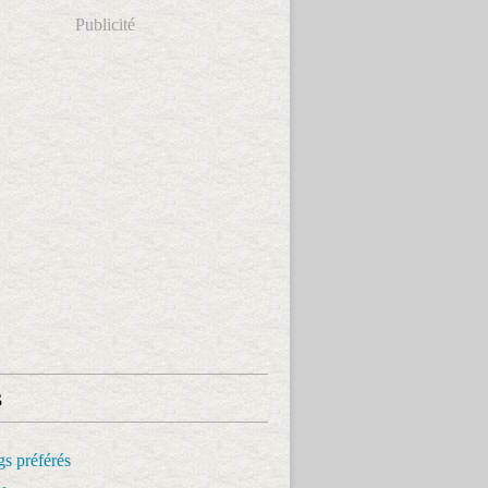
Publicité
s
s préférés