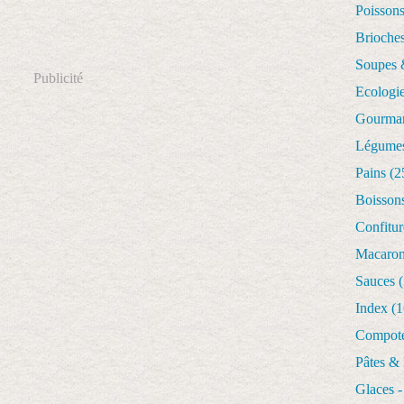
Poisson
Brioches
Soupes 
Publicité
Ecologi
Gourman
Légume
Pains
(2
Boisson
Confitur
Macaro
Sauces
(
Index
(1
Compote
Pâtes &
Glaces -