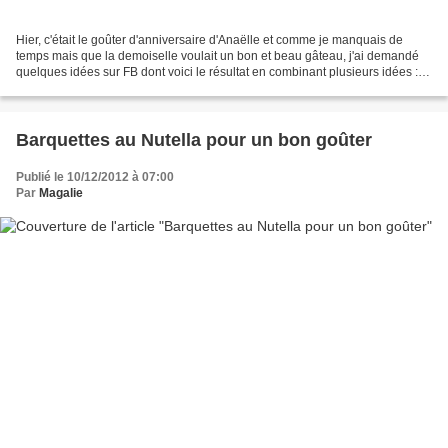
Hier, c'était le goûter d'anniversaire d'Anaëlle et comme je manquais de
temps mais que la demoiselle voulait un bon et beau gâteau, j'ai demandé
quelques idées sur FB dont voici le résultat en combinant plusieurs idées : -
un gâteau chocolat / coco bien...
Barquettes au Nutella pour un bon goûter
Publié le 10/12/2012 à 07:00
Par
Magalie