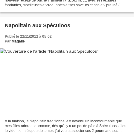
nouvelle recette de bûche vraiment IRRESISTIBLE avec ses textures
fondantes, moelleuses et croquantes et ses saveurs chocolat / praliné /
noisettes ! Un vrai délice ! La recette est...
Napolitain aux Spéculoos
Publié le 22/11/2012 à 05:02
Par
Magalie
A la maison, le Napolitain traditionnel est devenu un incontournable que
mes filles adorent et comme, dès qu'il y a un pot de pâte à Spéculoos, elles
le vident en très peu de temps, j'ai voulu associer ces 2 gourmandises