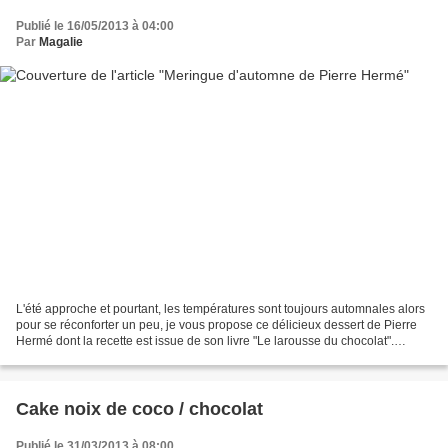
Publié le 16/05/2013 à 04:00
Par
Magalie
L'été approche et pourtant, les températures sont toujours automnales alors
pour se réconforter un peu, je vous propose ce délicieux dessert de Pierre
Hermé dont la recette est issue de son livre "Le larousse du chocolat".
Cuisson : environ 2 h Séchage...
Cake noix de coco / chocolat
Publié le 31/03/2013 à 08:00