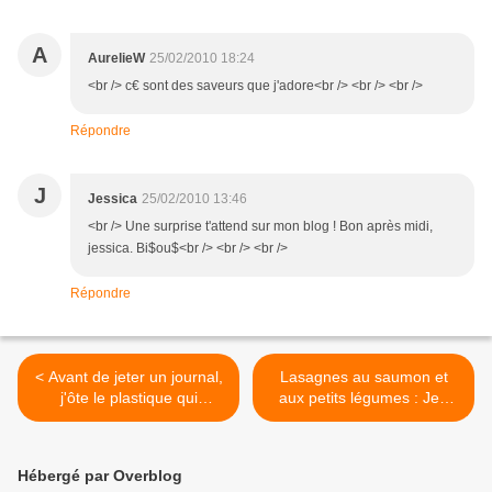
A
AurelieW
25/02/2010 18:24
<br /> c€ sont des saveurs que j'adore<br /> <br /> <br />
Répondre
J
Jessica
25/02/2010 13:46
<br /> Une surprise t'attend sur mon blog ! Bon après midi,
jessica. Bi$ou$<br /> <br /> <br />
Répondre
< Avant de jeter un journal,
Lasagnes au saumon et
j'ôte le plastique qui
aux petits légumes : Jeu
l'entoure
inter-blog n° 2 >
Hébergé par Overblog