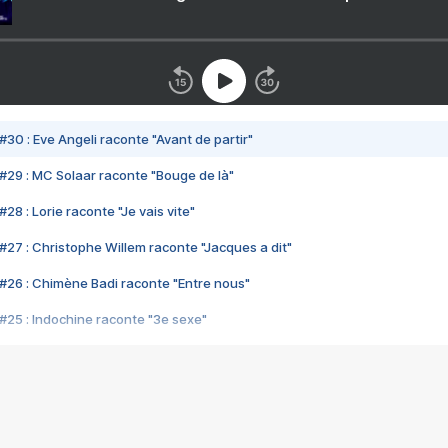
#30 : Eve Angeli raconte "Avant de partir"
#29 : MC Solaar raconte "Bouge de là"
28 : Lorie raconte "Je vais vite"
#27 : Christophe Willem raconte "Jacques a dit"
#26 : Chimène Badi raconte "Entre nous"
#25 : Indochine raconte "3e sexe"
#24 : Zaho raconte "C'est chelou"
#23 : Patrick Bruel raconte "Au café des délices"
#22 : Kyo raconte "Le chemin"