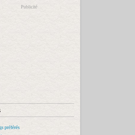
Publicité
s
s préférés