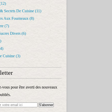
(12)
 & Secrets De Cuisine
(11)
les Aux Fourneaux
(8)
re
(7)
Sucres Divers
(6)
)
4)
e Cuisine
(3)
etter
vous pour être averti des nouveaux
publiés.