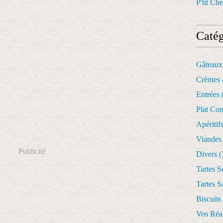
P'tit Che
Catég
Gâteaux
Crèmes 
Entrées
Plat Co
Apéritif
Viandes
Publicité
Divers
(
Tartes S
Tartes S
Biscuits
Vos Réal