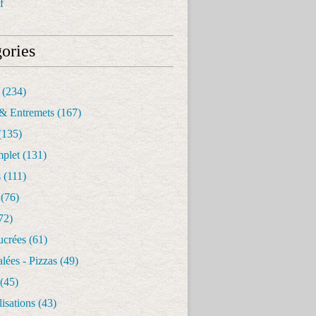
f
ories
(234)
& Entremets
(167)
(135)
mplet
(131)
s
(111)
(76)
72)
ucrées
(61)
alées - Pizzas
(49)
(45)
isations
(43)