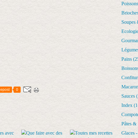
Poisson
Brioches
Soupes 
Ecologi
Gourman
Légume
Pains
(2
Boisson
Confitur
Macaro
epost
0
Sauces
(
Index
(1
Compote
Pâtes &
Glaces -