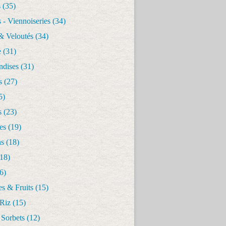
s
(35)
 - Viennoiseries
(34)
& Veloutés
(34)
e
(31)
dises
(31)
s
(27)
5)
s
(23)
es
(19)
ns
(18)
18)
6)
s & Fruits
(15)
 Riz
(15)
 Sorbets
(12)