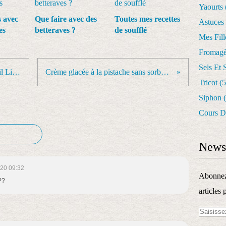
Yaourts
s avec
Que faire avec des
Toutes mes recettes
Astuces
es
betteraves ?
de soufflé
Mes Fil
Fromagè
Sels Et 
Tartelettes myrtille - cassis de Cyril Lignac
Crème glacée à la pistache sans sorbetière
Tricot
(5
Siphon
(
Cours D
Newsl
20 09:32
Abonnez-
??
articles 