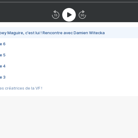
bey Maguire, c'est lui ! Rencontre avec Damien Witecka
e 6
e 5
e 4
e 3
s créatrices de la VF !
e 2
e 1
e Mektoub My Love arrive enfin ! Rencontre avec Shaïn Boumedine et Sal
i : après Toni en famille