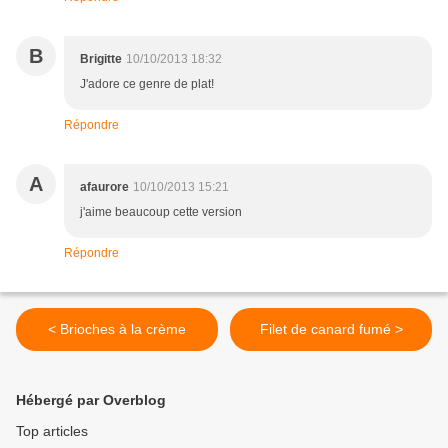
B
Brigitte
10/10/2013 18:32
J'adore ce genre de plat!
Répondre
A
afaurore
10/10/2013 15:21
j'aime beaucoup cette version
Répondre
< Brioches à la crème
Filet de canard fumé >
Hébergé par Overblog
Top articles