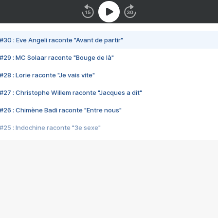
#30 : Eve Angeli raconte "Avant de partir"
#29 : MC Solaar raconte "Bouge de là"
28 : Lorie raconte "Je vais vite"
#27 : Christophe Willem raconte "Jacques a dit"
#26 : Chimène Badi raconte "Entre nous"
#25 : Indochine raconte "3e sexe"
#24 : Zaho raconte "C'est chelou"
#23 : Patrick Bruel raconte "Au café des délices"
#22 : Kyo raconte "Le chemin"
#21 : Nolwenn Leroy raconte "Cassé"
#20 : Patrick Hernandez raconte "Born to be alive"