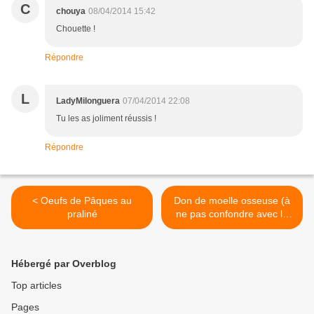
C
chouya
08/04/2014 15:42
Chouette !
Répondre
L
LadyMilonguera
07/04/2014 22:08
Tu les as joliment réussis !
Répondre
< Oeufs de Pâques au
Don de moelle osseuse (à
praliné
ne pas confondre avec la
moelle épinière) >
Hébergé par Overblog
Top articles
Pages