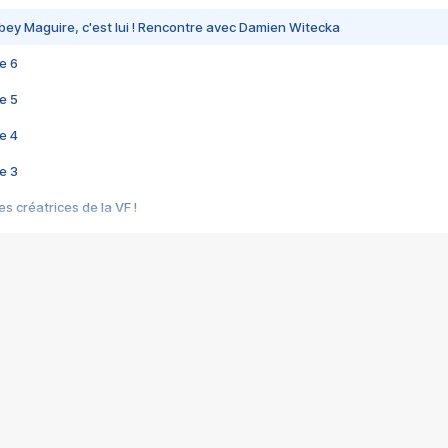
bey Maguire, c'est lui ! Rencontre avec Damien Witecka
e 6
e 5
e 4
e 3
s créatrices de la VF !
e 2
e 1
e Mektoub My Love arrive enfin ! Rencontre avec Shaïn Boumedine et Sal
i : après Toni en famille
elle réalise le bouleversant Dites lui que je l'aime
ais ! Rencontre autour de Vie privée de Rebecca Zlotowski