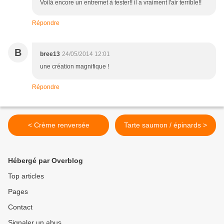
Voilà encore un entremet à tester!! il a vraiment l'air terrible!!
Répondre
B
bree13
24/05/2014 12:01
une création magnifique !
Répondre
< Crème renversée
Tarte saumon / épinards >
Hébergé par Overblog
Top articles
Pages
Contact
Signaler un abus