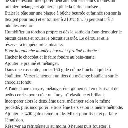
de sucre restant. Incorporer délicatement les blancs montés au
premier mélange et ajouter en pluie la farine tamisée.
Etaler la pâte sur une plaque à bûche beurrée et farinée (ou sur la
flexipat pour moi) et enfourner à 210°C (th. 7) pendant 5 à 7
minutes environ.
Humidifier un torchon propre et dès la sortie du four, démouler le
biscuit dessus et rouler le biscuit aussitôt. Le dérouler et le
réserver à température ambiante.
Pour la ganache montée chocolat / praliné noisette :
Hacher le chocolat et le faire fondre au bain-marie.
Ajouter le praliné et mélanger.
Dans une casserole, porter 160 g de crème fraîche liquide à
ébullition. Verser lentement un tiers du mélange bouillant sur le
chocolat fondu.
A l'aide d'une maryse, mélanger énergiquement en décrivant de
petits cercles pour créer un "noyau" élastique et brillant.
Incorporer alors le deuxième tiers, mélanger selon le même
procédé, puis incorporer le troisième tiers selon la même méthode.
Ajouter les 400 g de crème froide. Mixer pour lisser et parfaire
l'émulsion.
Réserver au réfrigérateur au moins 3 heures puis fouetter la