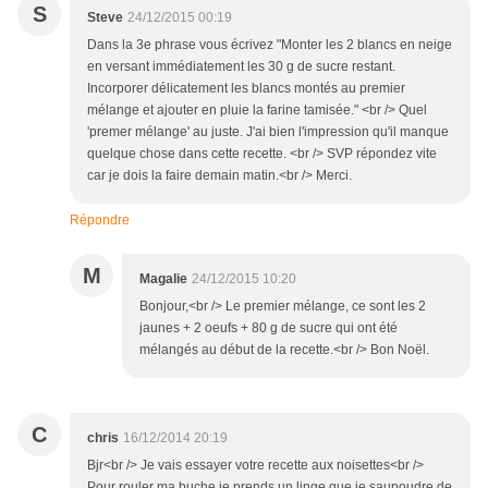
S
Steve
24/12/2015 00:19
Dans la 3e phrase vous écrivez "Monter les 2 blancs en neige
en versant immédiatement les 30 g de sucre restant.
Incorporer délicatement les blancs montés au premier
mélange et ajouter en pluie la farine tamisée." <br /> Quel
'premer mélange' au juste. J'ai bien l'impression qu'il manque
quelque chose dans cette recette. <br /> SVP répondez vite
car je dois la faire demain matin.<br /> Merci.
Répondre
M
Magalie
24/12/2015 10:20
Bonjour,<br /> Le premier mélange, ce sont les 2
jaunes + 2 oeufs + 80 g de sucre qui ont été
mélangés au début de la recette.<br /> Bon Noël.
C
chris
16/12/2014 20:19
Bjr<br /> Je vais essayer votre recette aux noisettes<br />
Pour rouler ma buche je prends un linge que je saupoudre de