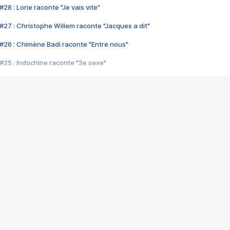
28 : Lorie raconte "Je vais vite"
#27 : Christophe Willem raconte "Jacques a dit"
#26 : Chimène Badi raconte "Entre nous"
#25 : Indochine raconte "3e sexe"
#24 : Zaho raconte "C'est chelou"
#23 : Patrick Bruel raconte "Au café des délices"
#22 : Kyo raconte "Le chemin"
#21 : Nolwenn Leroy raconte "Cassé"
#20 : Patrick Hernandez raconte "Born to be alive"
#19 : Lorie raconte "Près de moi"
#18 : Michael Jones raconte "A nos actes manqués" (avec Jean-Jacque
#17 : Khaled raconte "Aïcha"
#16 : Corneille raconte "Parce qu'on vient de loin"