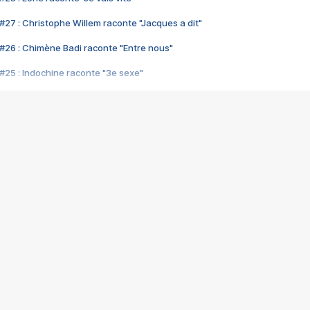
#27 : Christophe Willem raconte "Jacques a dit"
#26 : Chimène Badi raconte "Entre nous"
#25 : Indochine raconte "3e sexe"
#24 : Zaho raconte "C'est chelou"
#23 : Patrick Bruel raconte "Au café des délices"
#22 : Kyo raconte "Le chemin"
#21 : Nolwenn Leroy raconte "Cassé"
#20 : Patrick Hernandez raconte "Born to be alive"
#19 : Lorie raconte "Près de moi"
#18 : Michael Jones raconte "A nos actes manqués" (avec Jean-Jacque
#17 : Khaled raconte "Aïcha"
#16 : Corneille raconte "Parce qu'on vient de loin"