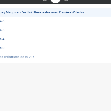
bey Maguire, c'est lui ! Rencontre avec Damien Witecka
e 6
e 5
e 4
e 3
s créatrices de la VF !
e 2
e 1
e Mektoub My Love arrive enfin ! Rencontre avec Shaïn Boumedine et Sal
i : après Toni en famille
elle réalise le bouleversant Dites lui que je l'aime
ais ! Rencontre autour de Vie privée de Rebecca Zlotowski