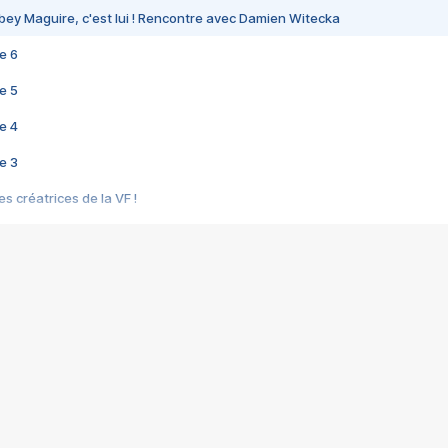
bey Maguire, c'est lui ! Rencontre avec Damien Witecka
e 6
e 5
e 4
e 3
s créatrices de la VF !
e 2
e 1
e Mektoub My Love arrive enfin ! Rencontre avec Shaïn Boumedine et Sal
i : après Toni en famille
elle réalise le bouleversant Dites lui que je l'aime
ais ! Rencontre autour de Vie privée de Rebecca Zlotowski