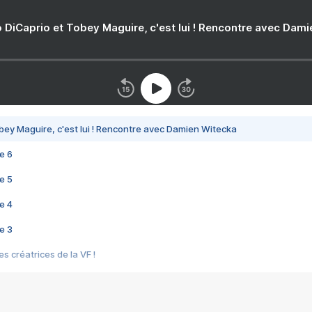
 DiCaprio et Tobey Maguire, c'est lui ! Rencontre avec Dam
bey Maguire, c'est lui ! Rencontre avec Damien Witecka
e 6
e 5
e 4
e 3
s créatrices de la VF !
e 2
e 1