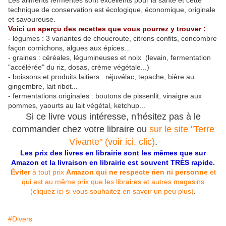
Les aliments fermentés sont excellents pour la santé et cette
technique de conservation est écologique, économique, originale
et savoureuse.
Voici un aperçu des recettes que vous pourrez y trouver :
- légumes : 3 variantes de choucroute, citrons confits, concombre
façon cornichons, algues aux épices...
- graines : céréales, légumineuses et noix (levain, fermentation
"accélérée" du riz, dosas, crème végétale...)
- boissons et produits laitiers : réjuvélac, tepache, bière au
gingembre, lait ribot...
- fermentations originales : boutons de pissenlit, vinaigre aux
pommes, yaourts au lait végétal, ketchup...
Si ce livre vous intéresse, n'hésitez pas à le
commander chez votre libraire ou
sur le site "Terre
Vivante" (voir ici, clic)
.
Les prix des livres en librairie sont les mêmes que sur
Amazon et la livraison en librairie est souvent TRÈS rapide.
Éviter
à tout prix
Amazon qui ne respecte rien ni personne
et
qui est au même prix que les libraires et autres magasins
(cliquez ici si vous souhaitez en savoir un peu plus)
.
#Divers