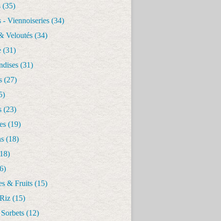
s
(35)
 - Viennoiseries
(34)
& Veloutés
(34)
e
(31)
dises
(31)
s
(27)
5)
s
(23)
es
(19)
ns
(18)
18)
6)
s & Fruits
(15)
 Riz
(15)
 Sorbets
(12)