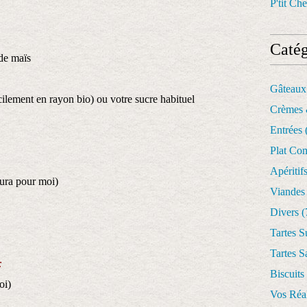
P'tit Che
Catég
de maïs
Gâteaux
cilement en rayon bio) ou votre sucre habituel
Crèmes 
Entrées
Plat Co
Apéritif
dura pour moi)
Viandes
Divers
(
Tartes S
Tartes S
:
Biscuits
oi)
Vos Réal