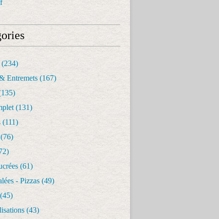
f
ories
(234)
& Entremets
(167)
(135)
mplet
(131)
s
(111)
(76)
72)
ucrées
(61)
alées - Pizzas
(49)
(45)
isations
(43)