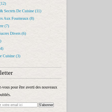
(12)
 & Secrets De Cuisine
(11)
les Aux Fourneaux
(8)
re
(7)
Sucres Divers
(6)
)
4)
e Cuisine
(3)
etter
vous pour être averti des nouveaux
publiés.