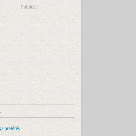
Publicité
s
s préférés