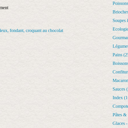
Poisson
ement
Brioches
Soupes 
Ecologi
Gourman
Légume
Pains
(2
Boisson
Confitur
Macaro
Sauces
(
Index
(1
Compote
Pâtes &
Glaces -