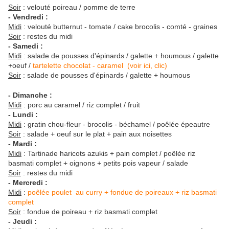
Soir
: velouté poireau / pomme de terre
- Vendredi :
Midi
: velouté butternut - tomate / cake brocolis - comté - graines
Soir
: restes du midi
- Samedi :
Midi
: salade de pousses d'épinards / galette + houmous / galette
+oeuf /
tartelette chocolat - caramel (voir ici, clic)
Soir
: salade de pousses d'épinards / galette + houmous
- Dimanche :
Midi
: porc au caramel / riz complet / fruit
- Lundi :
Midi
: gratin chou-fleur - brocolis - béchamel / poêlée épeautre
Soir
: salade + oeuf sur le plat + pain aux noisettes
- Mardi :
Midi
: Tartinade haricots azukis + pain complet / poêlée riz
basmati complet + oignons + petits pois vapeur / salade
Soir
: restes du midi
- Mercredi :
Midi
:
poêlée poulet au curry
+ fondue de poireaux + riz basmati
complet
Soir
: fondue de poireau + riz basmati complet
- Jeudi :