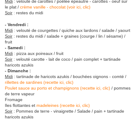
Midi
: velouté de carottes / poêlée épeautre - carottes - oeuf sur
le plat /
crème vanille - chocolat (voir ici, clic)
Soir
: restes du midi
- Vendredi :
Midi
: velouté de courgettes / quiche aux lardons / salade / yaourt
Soir
: restes du midi / salade + graines (courge / lin / sésame) /
fruit
- Samedi :
Midi
: pizza aux poireaux / fruit
Soir
: velouté carotte - lait de coco / pain complet + tartinade
haricots azukis
- Dimanche :
Midi
: tartinade de haricots azukis / bouchées oignons - comté /
rillettes de sardines (recette ici, clic)
Poulet sauce au porto et champignons (recette ici, clic)
/ pommes
de terre vapeur
Fromage
Iles flottantes et
madeleines (recette ici, clic)
Soir
: Pommes de terre - vinaigrette / Salade / pain + tartinade
haricots azukis