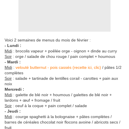
Voici 2 semaines de menus du mois de février :
- Lundi :
Midi
: brocolis vapeur + poêlée orge - oignon + dinde au curry
Soir
: orge / salade de chou rouge / pain complet + houmous
- Mardi :
Midi
:
velouté butternut - pois cassés (recette ici, clic)
/ pâtes 1/2
complètes
Soir
: salade + tartinade de lentilles corail - carottes + pain aux
noix
Mercredi :
Midi
: galette de blé noir + houmous / galettes de blé noir +
lardons + œuf + fromage / fruit
Soir
: oeuf à la coque + pain complet / salade
- Jeudi :
Midi
: courge spaghetti à la bolognaise + pâtes complètes /
barres de céréales chocolat noir flocons avoine / abricots secs /
fruit