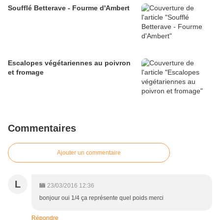
Soufflé Betterave - Fourme d'Ambert
Escalopes végétariennes au poivron
et fromage
Commentaires
Ajouter un commentaire
L
lili
23/03/2016 12:36
bonjour oui 1/4 ça représente quel poids merci
Répondre