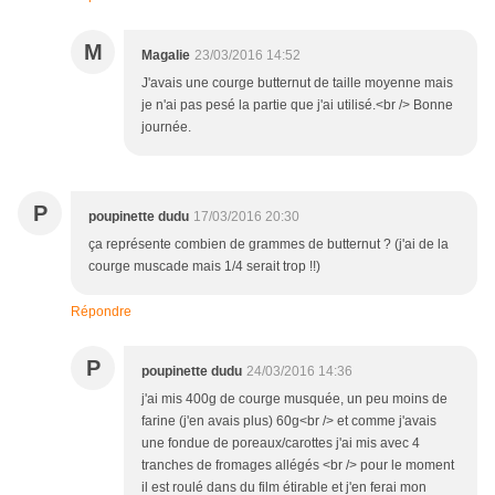
M
Magalie
23/03/2016 14:52
J'avais une courge butternut de taille moyenne mais
je n'ai pas pesé la partie que j'ai utilisé.<br /> Bonne
journée.
P
poupinette dudu
17/03/2016 20:30
ça représente combien de grammes de butternut ? (j'ai de la
courge muscade mais 1/4 serait trop !!)
Répondre
P
poupinette dudu
24/03/2016 14:36
j'ai mis 400g de courge musquée, un peu moins de
farine (j'en avais plus) 60g<br /> et comme j'avais
une fondue de poreaux/carottes j'ai mis avec 4
tranches de fromages allégés <br /> pour le moment
il est roulé dans du film étirable et j'en ferai mon