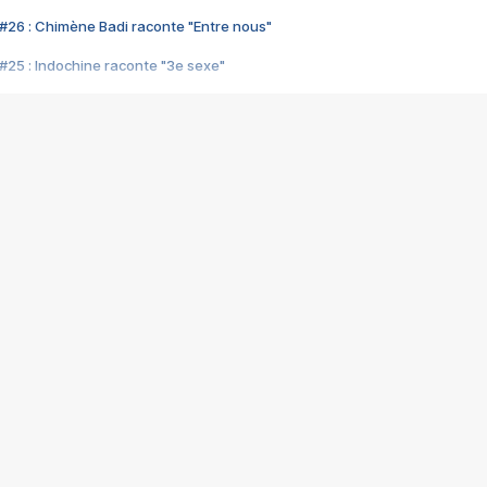
#26 : Chimène Badi raconte "Entre nous"
#25 : Indochine raconte "3e sexe"
#24 : Zaho raconte "C'est chelou"
#23 : Patrick Bruel raconte "Au café des délices"
#22 : Kyo raconte "Le chemin"
#21 : Nolwenn Leroy raconte "Cassé"
#20 : Patrick Hernandez raconte "Born to be alive"
#19 : Lorie raconte "Près de moi"
#18 : Michael Jones raconte "A nos actes manqués" (avec Jean-Jacque
#17 : Khaled raconte "Aïcha"
#16 : Corneille raconte "Parce qu'on vient de loin"
#15 : Indochine raconte "L'aventurier"