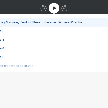
bey Maguire, c'est lui ! Rencontre avec Damien Witecka
e 6
e 5
e 4
e 3
s créatrices de la VF !
e 2
e 1
e Mektoub My Love arrive enfin ! Rencontre avec Shaïn Boumedine et Sal
i : après Toni en famille