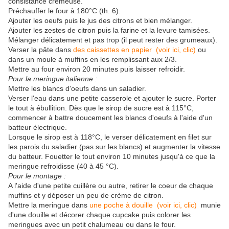
consistance crèmeuse.
Préchauffer le four à 180°C (th. 6).
Ajouter les oeufs puis le jus des citrons et bien mélanger.
Ajouter les zestes de citron puis la farine et la levure tamisées.
Mélanger délicatement et pas trop (il peut rester des grumeaux).
Verser la pâte dans
des caissettes en papier (voir ici, clic)
ou
dans un moule à muffins en les remplissant aux 2/3.
Mettre au four environ 20 minutes puis laisser refroidir.
Pour la meringue italienne :
Mettre les blancs d'oeufs dans un saladier.
Verser l'eau dans une petite casserole et ajouter le sucre. Porter
le tout à ébullition. Dès que le sirop de sucre est à 115°C,
commencer à battre doucement les blancs d'oeufs à l'aide d'un
batteur électrique.
Lorsque le sirop est à 118°C, le verser délicatement en filet sur
les parois du saladier (pas sur les blancs) et augmenter la vitesse
du batteur. Fouetter le tout environ 10 minutes jusqu'à ce que la
meringue refroidisse (40 à 45 °C).
Pour le montage :
A l'aide d'une petite cuillère ou autre, retirer le coeur de chaque
muffins et y déposer un peu de crème de citron.
Mettre la meringue dans
une poche à douille (voir ici, clic)
munie
d'une douille et décorer chaque cupcake puis colorer les
meringues avec un petit chalumeau ou dans le four.