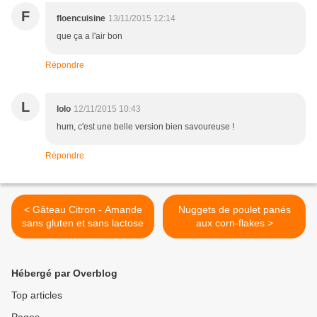
F
floencuisine
13/11/2015 12:14
que ça a l'air bon
Répondre
L
lolo
12/11/2015 10:43
hum, c'est une belle version bien savoureuse !
Répondre
< Gâteau Citron - Amande
Nuggets de poulet panés
sans gluten et sans lactose
aux corn-flakes >
Hébergé par Overblog
Top articles